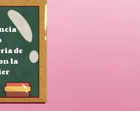
encia
o
eria de
on la
ier