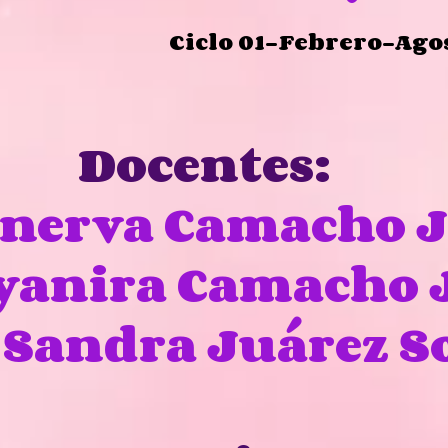
 01-Febrero-Agosto 
Docentes:
inerva Camacho 
eyanira Camacho 
 Sandra Juárez So