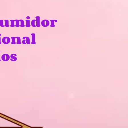
sumidor
ional
ios