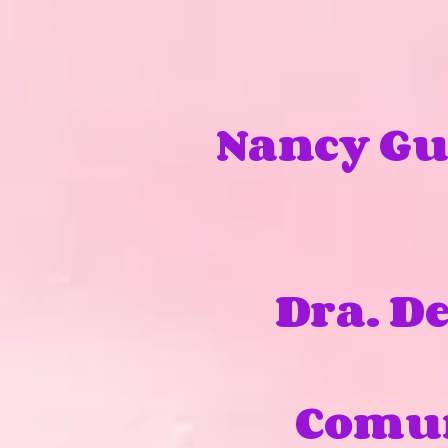
Nancy Gu
Dra. D
Comun